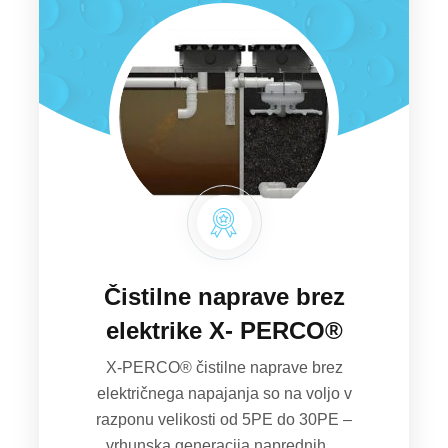
Čistilne naprave brez
elektrike X- PERCO®
X-PERCO® čistilne naprave brez
električnega napajanja so na voljo v
razponu velikosti od 5PE do 30PE –
vrhunska generacija naprednih ...