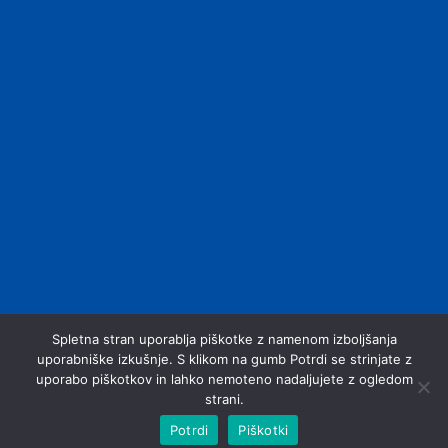
Spletna stran uporablja piškotke z namenom izboljšanja
uporabniške izkušnje. S klikom na gumb Potrdi se strinjate z
uporabo piškotkov in lahko nemoteno nadaljujete z ogledom
Vse pravice pridržane © 2023 Ecofix.si. Vse pravice
strani.
pridržane.
Potrdi
Piškotki