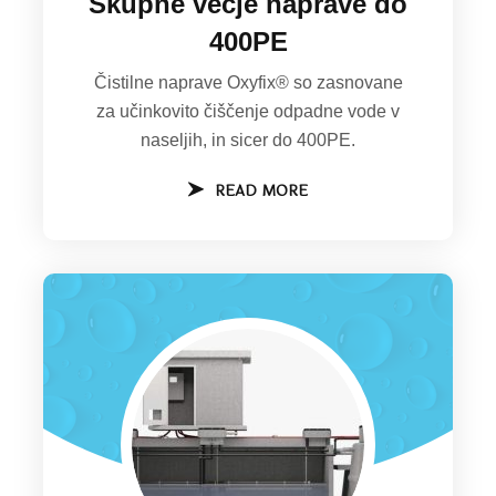
Skupne večje naprave do
400PE
Čistilne naprave Oxyfix® so zasnovane
za učinkovito čiščenje odpadne vode v
naseljih, in sicer do 400PE.
READ MORE