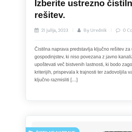
Izberite ustrezno čisti
rešitev.
21 julija, 2023
By Urednik
0 C
Čistilna naprava predstavlja ključno rešitev z
gospodinjstev, ki niso povezana z javno kanaliz
upoštevati več bistvenih lastnosti, ki bodo zago
kriterijih, prispevala k trajnosti ter zadovolji
ključno razmisliti […]