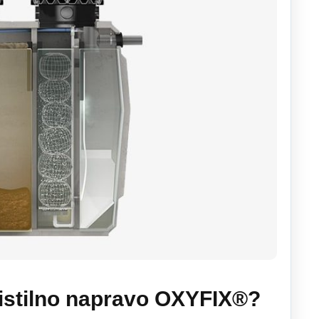
 čistilno napravo OXYFIX®?