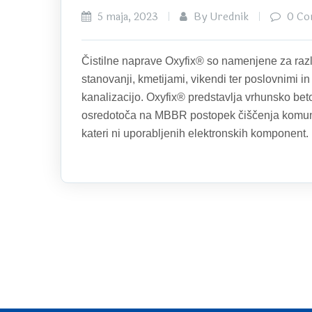
5 maja, 2023
By Urednik
0 Co
Čistilne naprave Oxyfix® so namenjene za razli
stanovanji, kmetijami, vikendi ter poslovnimi in 
kanalizacijo. Oxyfix® predstavlja vrhunsko bet
osredotoča na MBBR postopek čiščenja komunal
kateri ni uporabljenih elektronskih komponent.