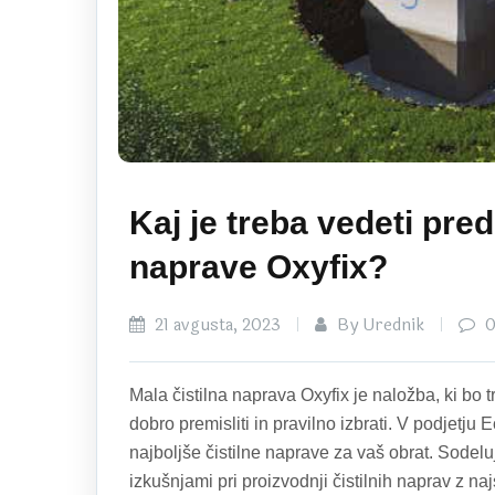
Kaj je treba vedeti pred
naprave Oxyfix?
21 avgusta, 2023
By Urednik
0
Mala čistilna naprava Oxyfix je naložba, ki bo t
dobro premisliti in pravilno izbrati. V podjetju 
najboljše čistilne naprave za vaš obrat. Sodel
izkušnjami pri proizvodnji čistilnih naprav z na