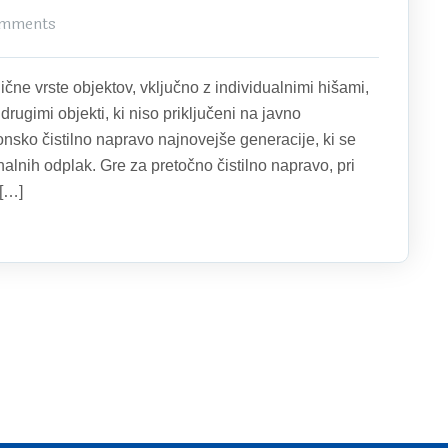
mments
čne vrste objektov, vključno z individualnimi hišami,
drugimi objekti, ki niso priključeni na javno
onsko čistilno napravo najnovejše generacije, ki se
nih odplak. Gre za pretočno čistilno napravo, pri
 […]