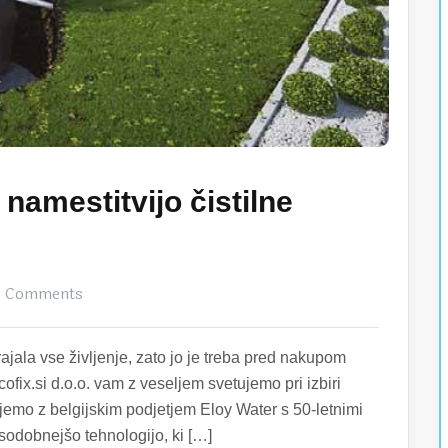
 namestitvijo čistilne
 Comments
rajala vse življenje, zato jo je treba pred nakupom
Ecofix.si d.o.o. vam z veseljem svetujemo pri izbiri
ujemo z belgijskim podjetjem Eloy Water s 50-letnimi
jsodobnejšo tehnologijo, ki […]