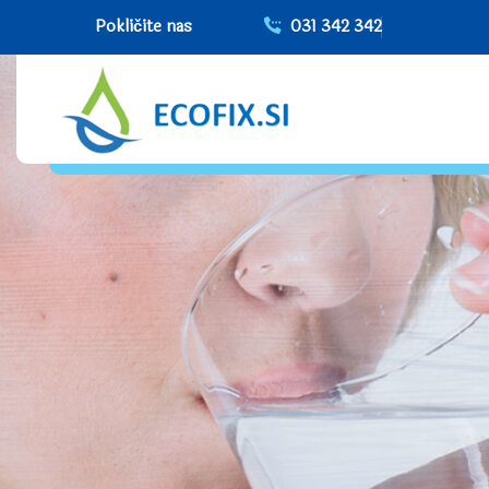
Pokličite nas
031 342 342