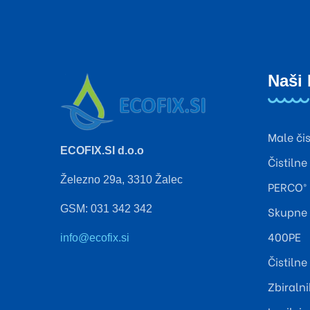
Naši 
Male či
ECOFIX.SI d.o.o
Čistilne
Železno 29a, 3310 Žalec
PERCO®
GSM: 031 342 342
Skupne 
400PE
info@ecofix.si
Čistiln
Zbiralni